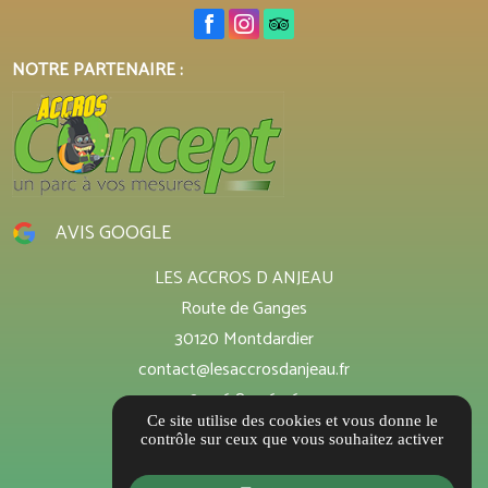
NOTRE PARTENAIRE :
AVIS GOOGLE
LES ACCROS D ANJEAU
Route de Ganges
30120 Montdardier
contact@lesaccrosdanjeau.fr
04 26 85 36 26
Ce site utilise des cookies et vous donne le
Guide local
contrôle sur ceux que vous souhaitez activer
Informations complémentaires