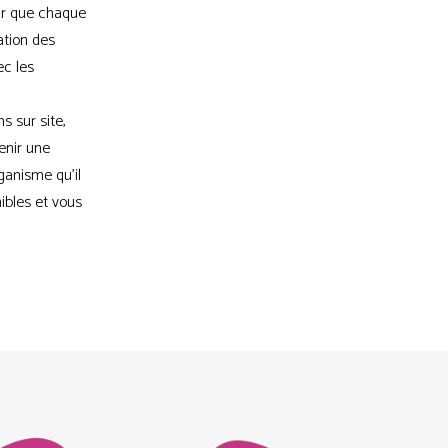
ir que chaque
ation des
c les
 sur site,
enir une
ganisme qu'il
ibles et vous