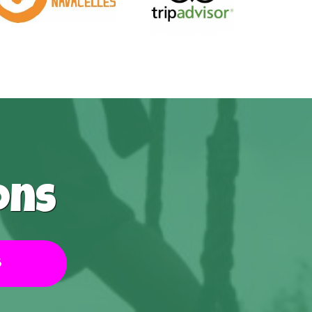
ons
6