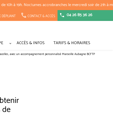
04 26 85 36 26
call
E DÉPLIANT
CONTACT & ACCÈS
PE
ACCÈS & INFOS
TARIFS & HORAIRES
et nacelles, avec un accompagnement personnalisé Marseille Aubagne BCFTP
btenir
s de