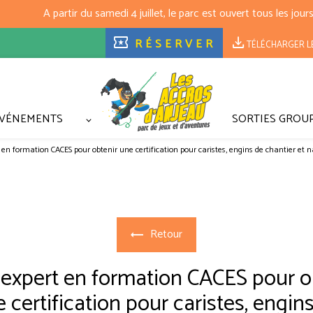
local_activity
download
RÉSERVER
TÉLÉCHARGER L
VÉNEMENTS
SORTIES GROU
t en formation CACES pour obtenir une certification pour caristes, engins de chantier 
Retour
 expert en formation CACES pour o
 certification pour caristes, engin