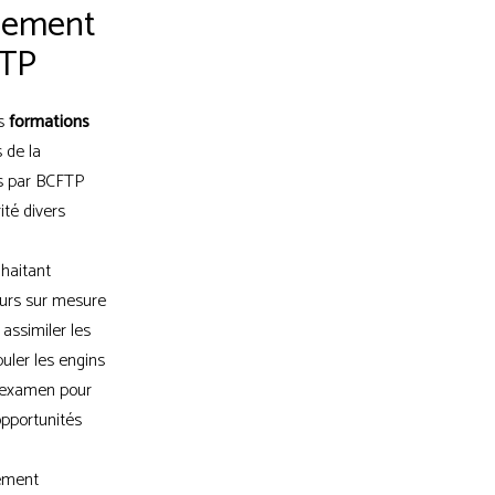
gnement
FTP
es
formations
 de la
s par BCFTP
ité divers
haitant
ours sur mesure
assimiler les
puler les engins
n examen pour
opportunités
ement