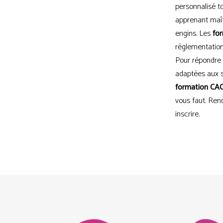
personnalisé t
apprenant maît
engins. Les
fo
réglementations
Pour répondre 
adaptées aux s
formation CAC
vous faut. Ren
inscrire.