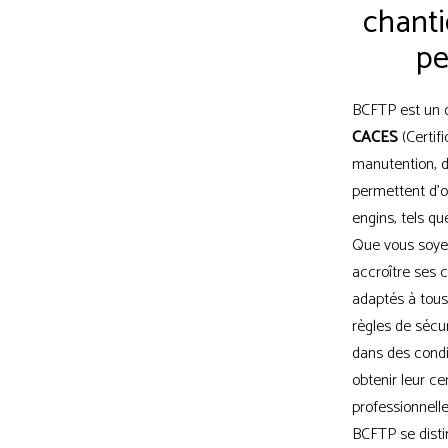
chanti
pe
BCFTP est un o
CACES
(Certif
manutention, d
permettent d'o
engins, tels qu
Que vous soyez
accroître ses 
adaptés à tous
règles de sécur
dans des condi
obtenir leur c
professionnelle
BCFTP se dist